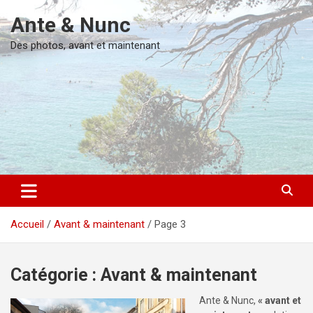
Aller
dimanche, août 9, 2026
Ante & Nunc
au
contenu
Des photos, avant et maintenant
Accueil
Avant & maintenant
Page 3
Catégorie :
Avant & maintenant
Ante & Nunc,
« avant et