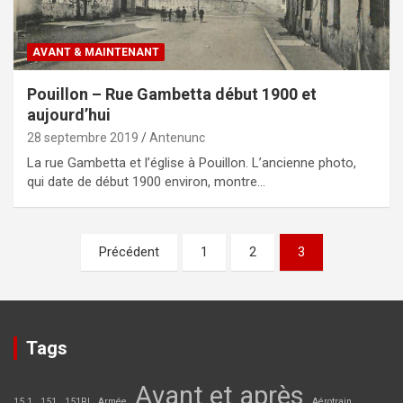
AVANT & MAINTENANT
Pouillon – Rue Gambetta début 1900 et
aujourd’hui
28 septembre 2019
Antenunc
La rue Gambetta et l’église à Pouillon. L’ancienne photo,
qui date de début 1900 environ, montre…
Pagination
Précédent
1
2
3
des
publications
Tags
Avant et après
15.1
151
151RI
Armée
Aérotrain